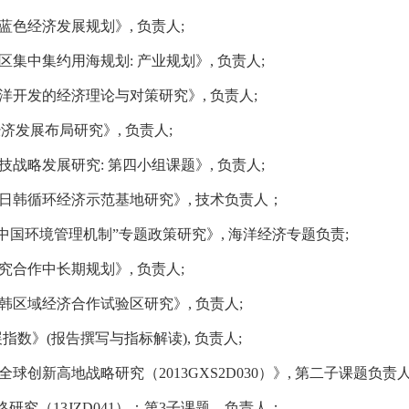
蓝色经济发展规划》
,
负责人
;
区集中集约用海规划
:
产业规划》
,
负责人
;
洋开发的经济理论与对策研究》
,
负责人
;
经济发展布局研究》
,
负责人
;
技战略发展研究
:
第四小组课题》
,
负责人
;
日韩循环经济示范基地研究》
,
技术负责人；
中国环境管理机制
”
专题政策研究
》,
海洋经济专题负责
;
究合作中长期规划》
,
负责人
;
韩区域经济合作试验区研究》
,
负责人
;
展指数》
(
报告撰写与指标解读
),
负责人
;
全球创新高地
战略研究（2013GXS2D030
）》
,
第二
子课题负责
究（13JZD041
）：第
3
子课题
，负责人；