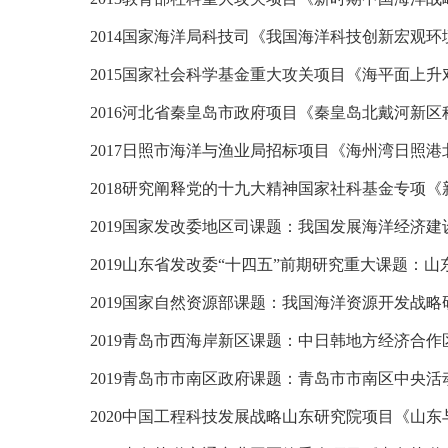
2014
国家海洋局
科技司《
我国海洋科技创新宏观环境及战略
2015
国家社会科学基金重大攻关项目《海平面上升
2016
河北省秦皇岛市政府项目
《
秦皇岛北戴河新区
2017
日照市海洋与渔业局
招标项目《
海州湾日照港
2018
研究阐释党的十九大精神国家社科基金专项
《
2019
国家发改委地区司课题：我国发展海洋经济建
2019
山东省发改委“十四五”前期研究重大课题：山
2019
国家自然资源部课题：我国海洋资源开发战略
2019
青岛市西海岸新区课题：中日韩地方经济合作
2019
青岛市市南区政府课题：青岛市市南区中央活
2020
中国工程科技发展战略山东研究院项目《山东