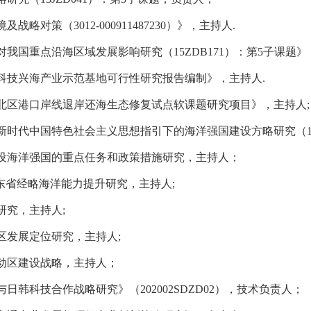
对策（3012-000911487230
）
》
，主持人.
对我国重点沿海区域发展影响研究（
15ZDB171
）：第
5
子课题》
科技兴海产业示范基地可行性研究报告编制
》，
主持人.
北区港口岸线退岸还海生态修复试点软课题研究项目
》，主持人
;
新时代中国特色社会主义思想指引下的海洋强国建设方略研究
（
设海洋强国的重点任务和政策措施研究，
主持人
；
东省经略海洋能力提升研究，
主持人;
研究，
主持人;
区发展定位研究，
主持人;
动区建设战略，
主持人
；
与日韩科技合作战略研究》（
202002SDZD02
），技术负责人；