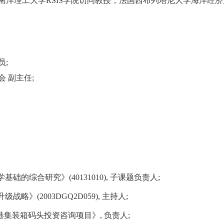
洋理工大学RSIS
学院访问教授，法国西布列塔尼大学海洋经济
员
;
会
副主任
;
学基础的综合研究》
(40131010),
子课题负责人
;
升级战略》
(2003DGQ2D059),
主持人
;
港集装箱码头投资咨询项目》
,
负责人
;