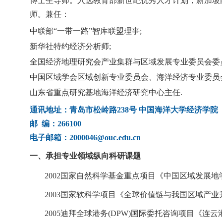
博士生导师。
入选
教育部新世纪优秀人才计划，新加坡南
师。兼任：
中
联部
“
一带一路
”
智库联盟理事
;
新华社特约经济分析师
;
全国经济地理研究会产业集群与区域发展专业委员会委
中国区域学会区域创新专业委员会
、
海洋经济专业委员
山东省重点研究基地海洋经济研究中心主任
.
通讯地址：青岛市松岭路238
号
中国海洋大学经济学院
邮
编：
266100
电子邮箱：
2000046@ouc.edu.cn
一、
承担专业领域纵向科研课题
2002
国家自然科学基金重点项目《中国区域发展地
2003
国家软科学项目《全球价值链与我国区域产业
2005
迪拜全球港务
(DPW)
国际委托咨询项目《连云